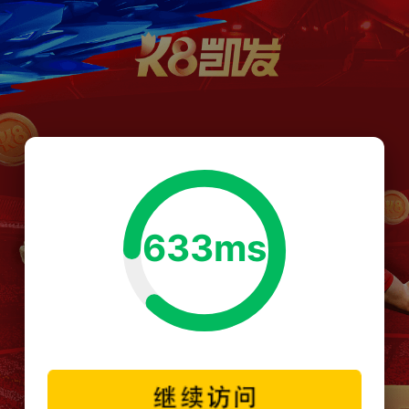
633ms